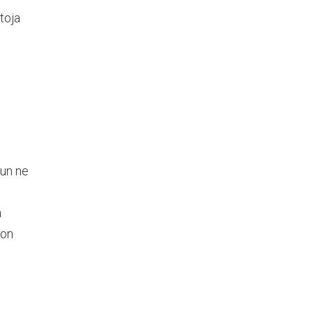
toja
kun ne
a
 on