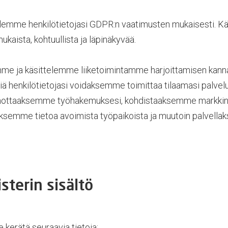
lemme henkilötietojasi GDPR:n vaatimusten mukaisesti. Kä
ukaista, kohtuullista ja läpinäkyvää.
e ja käsittelemme liiketoimintamme harjoittamisen kann
iä henkilötietojasi voidaksemme toimittaa tilaamasi palvelu
nottaaksemme työhakemuksesi, kohdistaaksemme markkino
äksemme tietoa avoimista työpaikoista ja muutoin palvell
sterin sisältö
kerätä seuraavia tietoja: