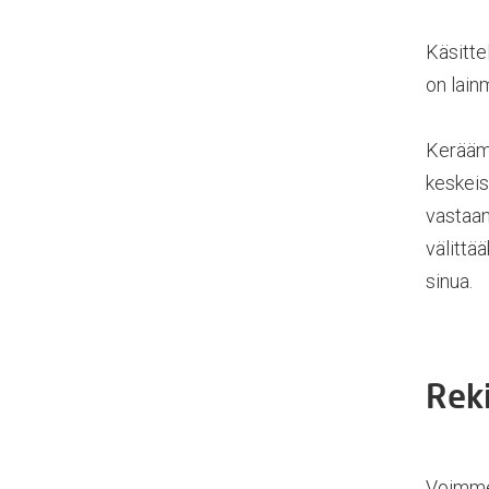
Käsitte
on lainm
Keräämm
keskeis
vastaa
välittä
sinua.
Reki
Voimme 