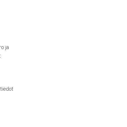
ro ja
t
stiedot
n