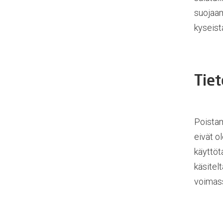
suojaam
kyseistä
Tiet
Poistam
eivät o
käyttöt
käsitel
voimas