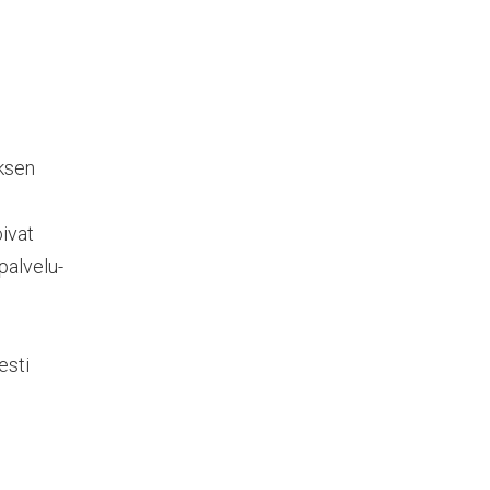
uksen
n
oivat
palvelu-
esti