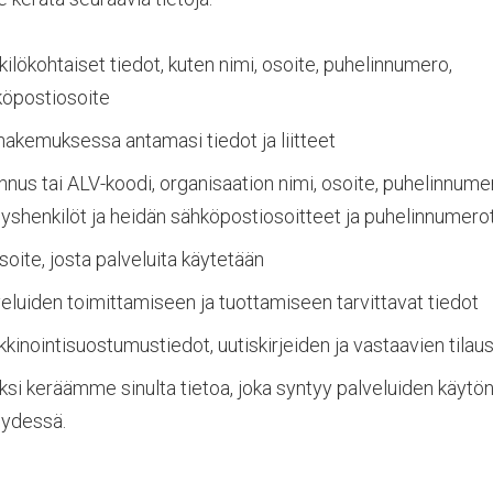
ilökohtaiset tiedot, kuten nimi, osoite, puhelinnumero,
köpostiosoite
akemuksessa antamasi tiedot ja liitteet
nnus tai ALV-koodi, organisaation nimi, osoite, puhelinnume
yshenkilöt ja heidän sähköpostiosoitteet ja puhelinnumero
soite, josta palveluita käytetään
eluiden toimittamiseen ja tuottamiseen tarvittavat tiedot
kinointisuostumustiedot, uutiskirjeiden ja vastaavien tilau
ksi keräämme sinulta tietoa, joka syntyy palveluiden käytö
eydessä.