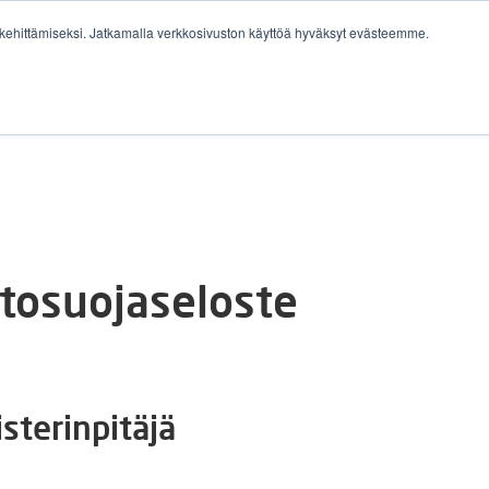
ehittämiseksi. Jatkamalla verkkosivuston käyttöä hyväksyt evästeemme.
YRITYKSILLE
IDENTITY COMPASS®
TYÖPAIKAT
etosuojaseloste
sterinpitäjä