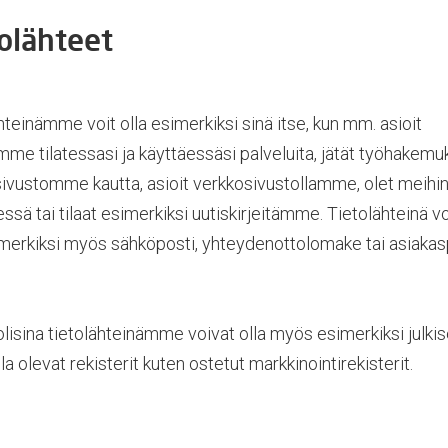
olähteet
hteinämme voit olla esimerkiksi sinä itse, kun mm. asioit
me tilatessasi ja käyttäessäsi palveluita, jätät työhakem
ivustomme kautta, asioit verkkosivustollamme, olet meihi
ssä tai tilaat esimerkiksi uutiskirjeitämme. Tietolähteinä v
imerkiksi myös sähköposti, yhteydenottolomake tai asiakas
lisina tietolähteinämme voivat olla myös esimerkiksi julkis
la olevat rekisterit kuten ostetut markkinointirekisterit.