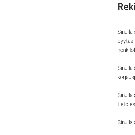
Rek
Sinulla
pyytää t
henkilö
Sinulla
korjaus
Sinulla
tietojes
Sinulla