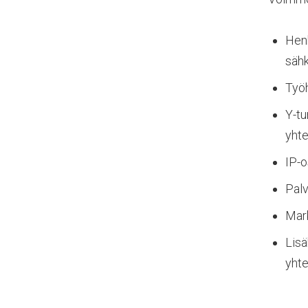
Henk
säh
Työh
Y-tu
yhte
IP-o
Palv
Mark
Lisä
yht