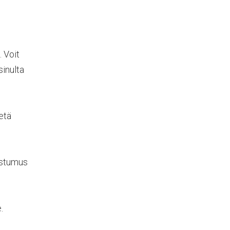
 Voit
sinulta
etä
uostumus
.