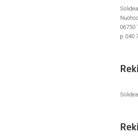
Solide
Nuohoo
06750 
p. 040
Reki
Solidea
Reki