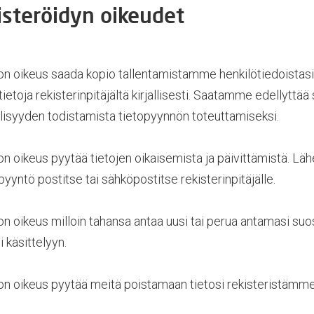
isteröidyn oikeudet
 on oikeus saada kopio tallentamistamme henkilötiedoistasi.
ietoja rekisterinpitäjältä kirjallisesti. Saatamme edellyttää 
llisyyden todistamista tietopyynnön toteuttamiseksi.
 on oikeus pyytää tietojen oikaisemista ja päivittämistä. Läh
pyyntö postitse tai sähköpostitse rekisterinpitäjälle.
 on oikeus milloin tahansa antaa uusi tai perua antamasi s
i käsittelyyn.
 on oikeus pyytää meitä poistamaan tietosi rekisteristämme