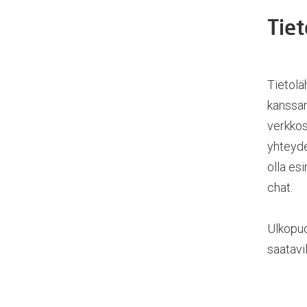
Tiet
Tietolä
kanssam
verkkos
yhteyde
olla es
chat.
Ulkopuo
saatavil