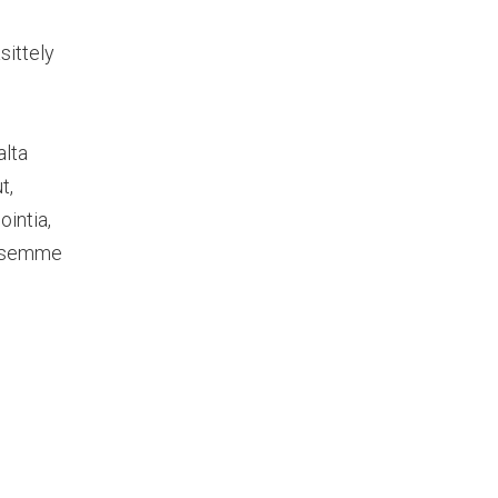
sittely
alta
t,
intia,
aksemme