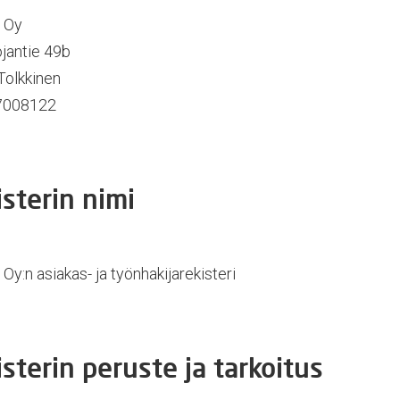
a Oy
jantie 49b
Tolkkinen
 7008122
sterin nimi
 Oy:n asiakas- ja työnhakijarekisteri
sterin peruste ja tarkoitus