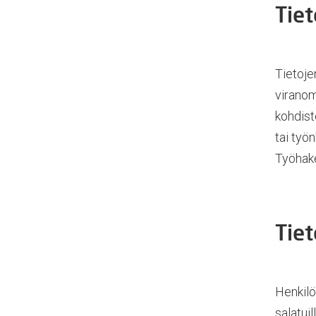
Tiet
Tietoje
viranom
kohdist
tai työ
Työhake
Tiet
Henkilöt
salatuil