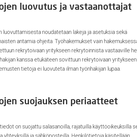
ojen luovutus ja vastaanottajat
n luovuttamisesta noudatetaan lakeja ja asetuksia sekä
aisten antamia ohjeita. Työhakemukset vain hakemuksess
ettuun rekrytoivaan yritykseen rekrytoinnista vastaaville hen
nhakijan kanssa etukäteen sovittuun rekrytoivaan yritykseen
musten tietoja ei luovuteta ilman työnhakijan lupaa.
ojen suojauksen periaatteet
iedot on suojattu salasanoilla, rajatuilla käyttöoikeuksilla 
la yhteyksillä ja sähköposteilla. Henkilötietoja käsitellään