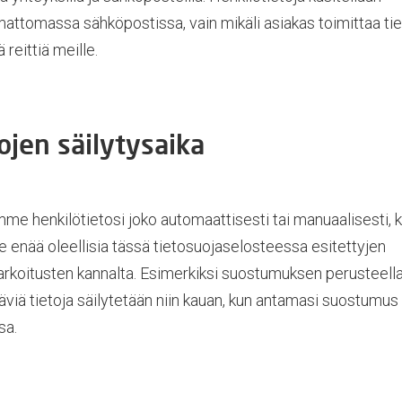
attomassa sähköpostissa, vain mikäli asiakas toimittaa tie
 reittiä meille.
ojen säilytysaika
me henkilötietosi joko automaattisesti tai manuaalisesti, 
le enää oleellisia tässä tietosuojaselosteessa esitettyjen
arkoitusten kannalta. Esimerkiksi suostumuksen perusteell
täviä tietoja säilytetään niin kauan, kun antamasi suostumus
sa.