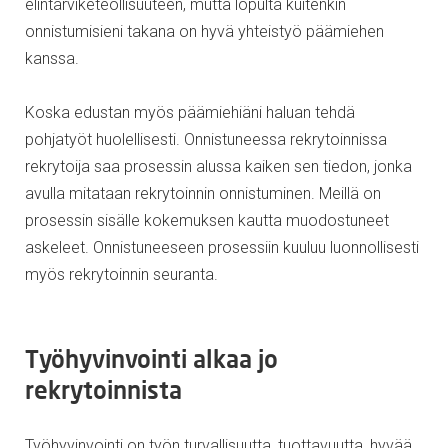
elintarviketeollisuuteen, mutta lopulta kuitenkin
onnistumisieni takana on hyvä yhteistyö päämiehen
kanssa.
Koska edustan myös päämiehiäni haluan tehdä
pohjatyöt huolellisesti. Onnistuneessa rekrytoinnissa
rekrytoija saa prosessin alussa kaiken sen tiedon, jonka
avulla mitataan rekrytoinnin onnistuminen. Meillä on
prosessin sisälle kokemuksen kautta muodostuneet
askeleet. Onnistuneeseen prosessiin kuuluu luonnollisesti
myös rekrytoinnin seuranta.
Työhyvinvointi alkaa jo
rekrytoinnista
Työhyvinvointi on työn turvallisuutta, tuottavuutta, hyvää