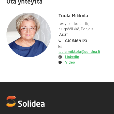
Ota yhteyttä
Tuula Mikkola
rekrytointikonsultti,
aluepäällikkö, Pohjois-
Suomi
040 546 9123
tuula.mikkola@solidea.fi
LinkedIn
Video