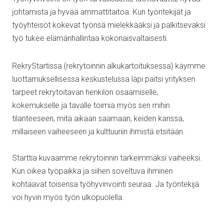
johtamista ja hyvää ammattitaitoa. Kun työntekijät ja
työyhteisöt kokevat työnsä mielekkääksi ja palkitsevaksi
työ tukee elämänhallintaa kokonaisvaltaisesti.
RekryStartissa (rekrytoinnin alkukartoituksessa) käymme
luottamuksellisessa keskustelussa läpi paitsi yrityksen
tarpeet rekrytoitavan henkilön osaamiselle,
kokemukselle ja tavalle toimia myös sen mihin
tilanteeseen, mitä aikaan saamaan, keiden kanssa,
millaiseen vaiheeseen ja kulttuuriin ihmistä etsitään.
Starttia kuvaamme rekrytoinnin tärkeimmäksi vaiheeksi.
Kun oikea työpaikka ja siihen soveltuva ihminen
kohtaavat toisensa työhyvinvointi seuraa. Ja työntekijä
voi hyvin myös työn ulkopuolella.