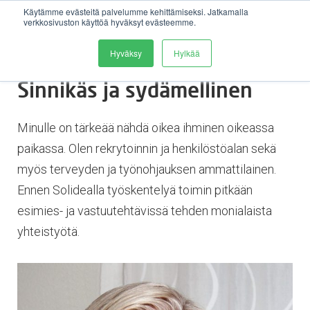
Käytämme evästeitä palvelumme kehittämiseksi. Jatkamalla
verkkosivuston käyttöä hyväksyt evästeemme.
Avaa 
Hyväksy
Hylkää
Sinnikäs ja sydämellinen
Minulle on tärkeää nähdä oikea ihminen oikeassa
paikassa. Olen rekrytoinnin ja henkilöstöalan sekä
myös terveyden ja työnohjauksen ammattilainen.
Ennen Solidealla työskentelyä toimin pitkään
esimies- ja vastuutehtävissä tehden monialaista
yhteistyötä.