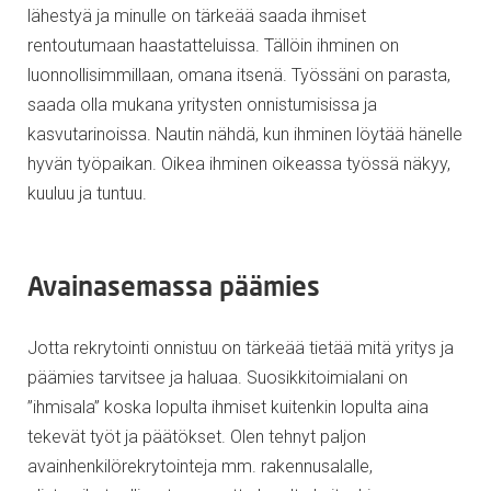
lähestyä ja minulle on tärkeää saada ihmiset
rentoutumaan haastatteluissa. Tällöin ihminen on
luonnollisimmillaan, omana itsenä. Työssäni on parasta,
saada olla mukana yritysten onnistumisissa ja
kasvutarinoissa. Nautin nähdä, kun ihminen löytää hänelle
hyvän työpaikan. Oikea ihminen oikeassa työssä näkyy,
kuuluu ja tuntuu.
Avainasemassa päämies
Jotta rekrytointi onnistuu on tärkeää tietää mitä yritys ja
päämies tarvitsee ja haluaa. Suosikkitoimialani on
”ihmisala” koska lopulta ihmiset kuitenkin lopulta aina
tekevät työt ja päätökset. Olen tehnyt paljon
avainhenkilörekrytointeja mm. rakennusalalle,