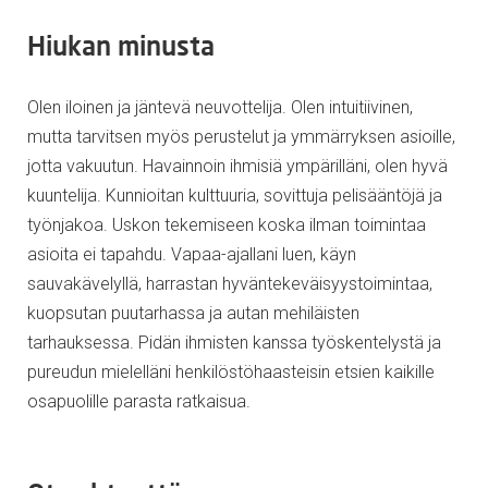
Hiukan minusta
Olen iloinen ja jäntevä neuvottelija. Olen intuitiivinen,
mutta tarvitsen myös perustelut ja ymmärryksen asioille,
jotta vakuutun. Havainnoin ihmisiä ympärilläni, olen hyvä
kuuntelija. Kunnioitan kulttuuria, sovittuja pelisääntöjä ja
työnjakoa. Uskon tekemiseen koska ilman toimintaa
asioita ei tapahdu. Vapaa-ajallani luen, käyn
sauvakävelyllä, harrastan hyväntekeväisyystoimintaa,
kuopsutan puutarhassa ja autan mehiläisten
tarhauksessa. Pidän ihmisten kanssa työskentelystä ja
pureudun mielelläni henkilöstöhaasteisin etsien kaikille
osapuolille parasta ratkaisua.