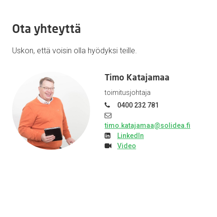
Ota yhteyttä
Uskon, että voisin olla hyödyksi teille.
Timo Katajamaa
toimitusjohtaja
0400 232 781
timo.katajamaa@solidea.fi
LinkedIn
Video