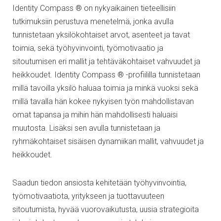
Identity Compass ® on nykyaikainen tieteellisiin
tutkimuksiin perustuva menetelmä, jonka avulla
tunnistetaan yksilökohtaiset arvot, asenteet ja tavat
toimia, sekä työhyvinvointi, työmotivaatio ja
sitoutumisen eri mallit ja tehtäväkohtaiset vahvuudet ja
heikkoudet. Identity Compass ® -profiililla tunnistetaan
millä tavoilla yksilö haluaa toimia ja minkä vuoksi sekä
millä tavalla hän kokee nykyisen työn mahdollistavan
omat tapansa ja mihin hän mahdollisesti haluaisi
muutosta. Lisäksi sen avulla tunnistetaan ja
ryhmäkohtaiset sisäisen dynamiikan mallit, vahvuudet ja
heikkoudet.
Saadun tiedon ansiosta kehitetään työhyvinvointia,
työmotivaatiota, yritykseen ja tuottavuuteen
sitoutumista, hyvää vuorovaikutusta, uusia strategioita