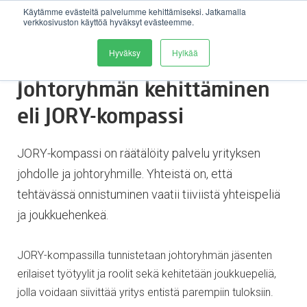
Käytämme evästeitä palvelumme kehittämiseksi. Jatkamalla
verkkosivuston käyttöä hyväksyt evästeemme.
Avaa 
Hyväksy
Hylkää
Johtoryhmän kehittäminen
eli JORY-kompassi
JORY-kompassi on räätälöity palvelu yrityksen
johdolle ja johtoryhmille. Yhteistä on, että
tehtävässä onnistuminen vaatii tiiviistä yhteispeliä
ja joukkuehenkeä.
JORY-kompassilla tunnistetaan johtoryhmän jäsenten
erilaiset työtyylit ja roolit sekä kehitetään joukkuepeliä,
jolla voidaan siivittää yritys entistä parempiin tuloksiin.