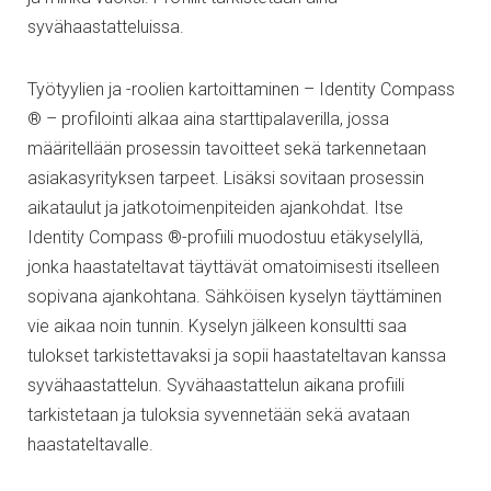
syvähaastatteluissa.
Työtyylien ja -roolien kartoittaminen – Identity Compass
® – profilointi alkaa aina starttipalaverilla, jossa
määritellään prosessin tavoitteet sekä tarkennetaan
asiakasyrityksen tarpeet. Lisäksi sovitaan prosessin
aikataulut ja jatkotoimenpiteiden ajankohdat. Itse
Identity Compass ®-profiili muodostuu etäkyselyllä,
jonka haastateltavat täyttävät omatoimisesti itselleen
sopivana ajankohtana. Sähköisen kyselyn täyttäminen
vie aikaa noin tunnin. Kyselyn jälkeen konsultti saa
tulokset tarkistettavaksi ja sopii haastateltavan kanssa
syvähaastattelun. Syvähaastattelun aikana profiili
tarkistetaan ja tuloksia syvennetään sekä avataan
haastateltavalle.