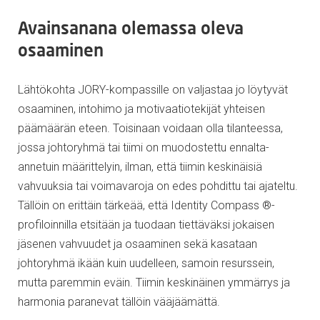
Avainsanana olemassa oleva
osaaminen
Lähtökohta JORY-kompassille on valjastaa jo löytyvät
osaaminen, intohimo ja motivaatiotekijät yhteisen
päämäärän eteen. Toisinaan voidaan olla tilanteessa,
jossa johtoryhmä tai tiimi on muodostettu ennalta-
annetuin määrittelyin, ilman, että tiimin keskinäisiä
vahvuuksia tai voimavaroja on edes pohdittu tai ajateltu.
Tällöin on erittäin tärkeää, että Identity Compass ®-
profiloinnilla etsitään ja tuodaan tiettäväksi jokaisen
jäsenen vahvuudet ja osaaminen sekä kasataan
johtoryhmä ikään kuin uudelleen, samoin resurssein,
mutta paremmin eväin. Tiimin keskinäinen ymmärrys ja
harmonia paranevat tällöin vääjäämättä.