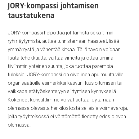
JORY-kompassi johtamisen
taustatukena
JORY-kompassi helpottaa johtamista sekä tiimin
ryhmäytymistä, auttaa tunnistamaan haasteet, lisää
ymmärrystä ja vähentää kitkaa. Tällä tavoin voidaan
lisätä tehokkuutta, välttää virheitä ja ottaa tiiminä
tiiviimmin yhteinen suunta, joka tuottaa parempia
tuloksia. JORY-kompassi on oivallinen apu muuttuville
organisaatioille esimerkiksi kasvun, fuusioitumisen tai
vaikkapa etätyöskentelyyn siirtymisen kynnyksellä.
Kokeneet konsulttimme voivat auttaa löytämään
olemassa olevasta henkilöstöstä sellaisia voimavaroja,
joita työyhteisössä ei välttämättä tiedetty edes olevan
olemassa.