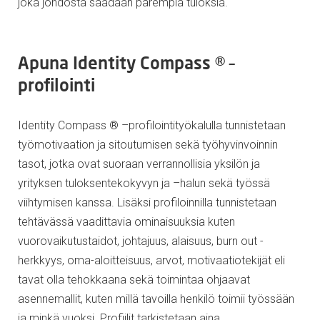
joka johdosta saadaan parempia tuloksia.
Apuna Identity Compass ® –
profilointi
Identity Compass ® –profilointityökalulla tunnistetaan
työmotivaation ja sitoutumisen sekä työhyvinvoinnin
tasot, jotka ovat suoraan verrannollisia yksilön ja
yrityksen tuloksentekokyvyn ja –halun sekä työssä
viihtymisen kanssa. Lisäksi profiloinnilla tunnistetaan
tehtävässä vaadittavia ominaisuuksia kuten
vuorovaikutustaidot, johtajuus, alaisuus, burn out -
herkkyys, oma-aloitteisuus, arvot, motivaatiotekijät eli
tavat olla tehokkaana sekä toimintaa ohjaavat
asennemallit, kuten millä tavoilla henkilö toimii työssään
ja minkä vuoksi. Profiilit tarkistetaan aina