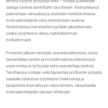
tiimistä löytyviä työtyylejä sekä – rooleja ja peilataan
saatuja tuloksia asetettuihin tavoitteisiin. Keskustelussa
painotetaan vahvuuksia ja yksilöiden henkilökohtaisia
motivaatiotekijöitä sekä innostumisen avaimia.
Workshopissa toimenpiteet pyritään jalkauttamaan
osaksi työyhteisön arkea mahdollisimman
mutkattomasti.
Prosessin jälkeen siirrytään seurantavaiheeseen, jossa
tarkastellaan johdon ja konsultin kanssa yhteistyössä
uusia rooleja ja työtyylejä sekä saavutettuja tuloksia.
Tarvittaessa voidaan vielä täydentää profiloinnin pohjalta
saaduilla tuloksissa työyhteisön heikkouksia ja
kipupisteitä etsimällä juuri oikea ihminen, oikeanlaisilla
motivaatiotekijöillä oikeaan tehtävään.