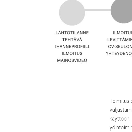
Toimitusjo
valjastam
käyttöön. 
ydintoimi