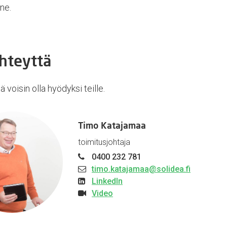
ne.
hteyttä
ä voisin olla hyödyksi teille.
Timo Katajamaa
toimitusjohtaja
0400 232 781
timo.katajamaa@solidea.fi
LinkedIn
Video