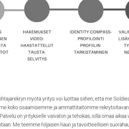
htajarekryn myötä yritys voi luottaa siihen, että me Soldiea
me koko osaamisemme ja ammattitaitomme rekrytoitavan 
Palvelu on yritykselle vaivaton ja tehokas, sillä omaa aikaa
ntaan. Me teemme hiljaisen haun ja tavoitteellisen suoraha