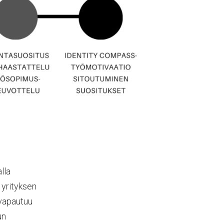
lla
yrityksen
 vapautuu
un