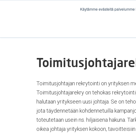
Käytämme evästeitä palvelumme k
Toimitusjohtajare
Toimitusjohtajan rekrytointi on yrityksen mer
Toimitusjohtajarekry on tehokas rekrytointip
halutaan yritykseen uusi johtaja. Se on te
jota täydennetään kohdennetuilla kampanjo
toteutetaan usein ns. hiljaisena hakuna. Tar
oikea johtaja yrityksen kokoon, tavoitteisii