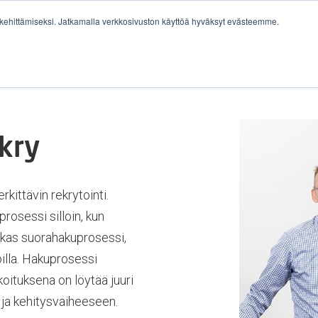
ehittämiseksi. Jatkamalla verkkosivuston käyttöä hyväksyt evästeemme.
YRITYKSILLE
IDENTITY COMPASS®
TYÖPAIKAT
kry
kittävin rekrytointi.
rosessi silloin, kun
hokas suorahakuprosessi,
illa. Hakuprosessi
koituksena on löytää juuri
n ja kehitysvaiheeseen.