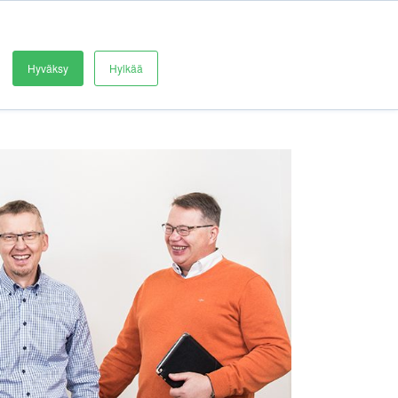
REFERENSSEJÄ
BLOGI
OTA YHTEYTTÄ
Hyväksy
Hylkää