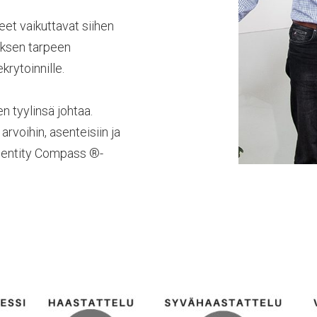
heet vaikuttavat siihen
yksen tarpeen
krytoinnille.
n tyylinsä johtaa.
arvoihin, asenteisiin ja
Identity Compass ®-