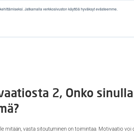
ehittämiseksi. Jatkamalla verkkosivuston käyttöä hyväksyt evästeemme.
YRITYKSILLE
IDENTITY COMPASS®
TYÖPAIKAT
aatiosta 2, Onko sinulla
ämä?
le mitään, vasta sitoutuminen on toimintaa. Motivaatio voi o