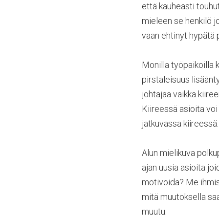
että kauheasti touhu
mieleen se henkilö j
vaan ehtinyt hypätä p
Monilla työpaikoilla 
pirstaleisuus lisäänt
johtajaa vaikka kiire
Kiireessä asioita vo
jatkuvassa kiireessä.
Alun mielikuva polku
ajan uusia asioita jo
motivoida? Me ihmise
mitä muutoksella saa
muutu.