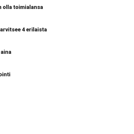
 olla toimialansa
arvitsee 4 erilaista
 aina
ointi