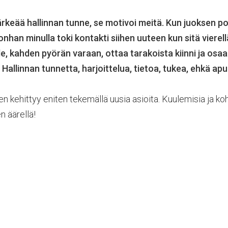
tärkeää hallinnan tunne, se motivoi meitä. Kun juoksen p
onhan minulla toki kontakti siihen uuteen kun sitä vierell
e, kahden pyörän varaan, ottaa tarakoista kiinni ja osa
allinnan tunnetta, harjoittelua, tietoa, tukea, ehkä apu
en kehittyy eniten tekemällä uusia asioita. Kuulemisia ja ko
n äärellä!