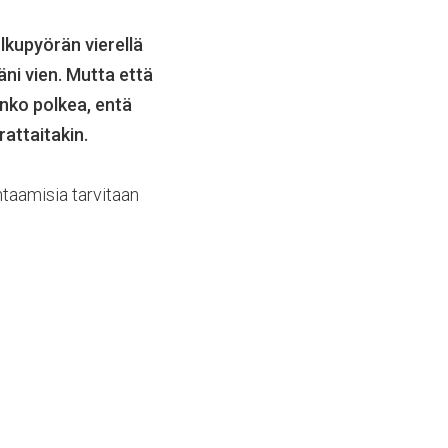
olkupyörän vierellä
äni vien. Mutta että
anko polkea, entä
rattaitakin.
htaamisia tarvitaan