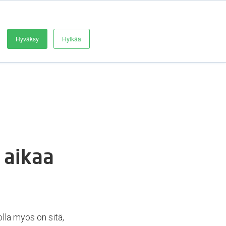
REFERENSSEJÄ
BLOGI
OTA YHTEYTTÄ
Hyväksy
Hylkää
 aikaa
lla myös on sitä,