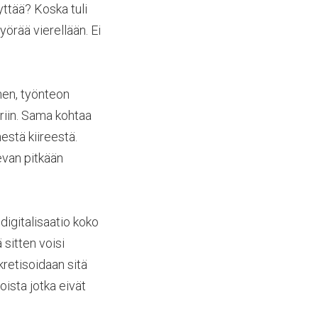
yttää? Koska tuli
örää vierellään. Ei
inen, työnteon
iriin. Sama kohtaa
nestä kiireestä.
evan pitkään
digitalisaatio koko
 sitten voisi
kretisoidaan sitä
ista jotka eivät