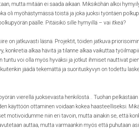
taan, mutta mitään ei saada aikaan. Miksiköhän alkoi hymyil
oka oli myöhästymässä töistä ja joka juoksi työntäen polkupy
olkupyörän päälle. Pitäisikö sille hymyillä – vai itkeä?
kiire on jatkuvasti läsnä. Projektit, töiden jatkuva priorisoim
yy, konkretia alkaa hävitä ja tilanne alkaa vaikuttaa työilmapi
en tuntu voi olla myös hyväksi ja jotkut ihmiset nauttivat pie
i kuitenkin jäädä tekemättä ja suorituskyvyn on todettu lask
pyörän vierellä juoksevasta henkilöstä… Tuohan pelkästään 
iden käyttöön ottaminen voidaan kokea haasteelliseksi. Mikä
t motivoidumme niin eri tavoin, mutta ainakin se, että kon
vutetaan auttaa, mutta varmaankin myös että puhutaan asio