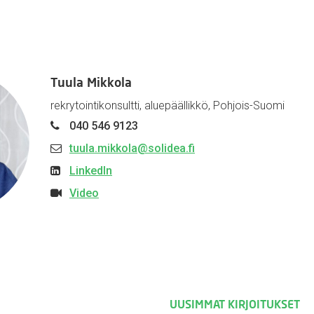
Tuula Mikkola
rekrytointikonsultti, aluepäällikkö, Pohjois-Suomi
040 546 9123
tuula.mikkola@solidea.fi
LinkedIn
Video
UUSIMMAT KIRJOITUKSET