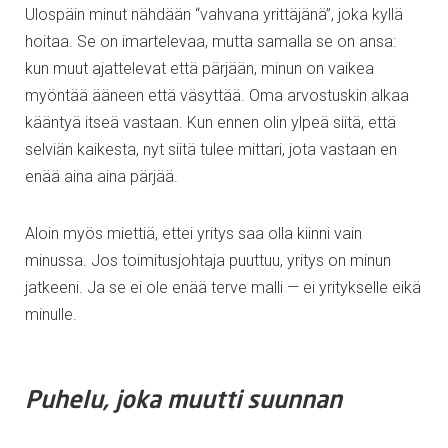
Ulospäin minut nähdään “vahvana yrittäjänä”, joka kyllä
hoitaa. Se on imartelevaa, mutta samalla se on ansa:
kun muut ajattelevat että pärjään, minun on vaikea
myöntää ääneen että väsyttää. Oma arvostuskin alkaa
kääntyä itseä vastaan. Kun ennen olin ylpeä siitä, että
selviän kaikesta, nyt siitä tulee mittari, jota vastaan en
enää aina aina pärjää.
Aloin myös miettiä, ettei yritys saa olla kiinni vain
minussa. Jos toimitusjohtaja puuttuu, yritys on minun
jatkeeni. Ja se ei ole enää terve malli — ei yritykselle eikä
minulle.
Puhelu, joka muutti suunnan