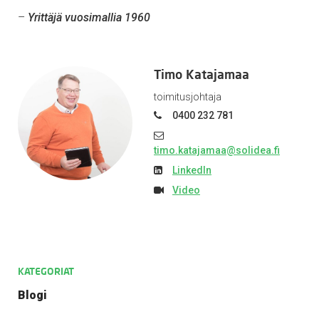
–
Yrittäjä vuosimallia 1960
Timo Katajamaa
toimitusjohtaja
0400 232 781
timo.katajamaa@solidea.fi
LinkedIn
Video
KATEGORIAT
Blogi