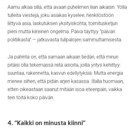
Aamu alkaa sillä, että avaan puhelimen liian aikaisin. Yöllä
tulleita viestejä, joku asiakas kyselee, henkilöstöön
liittyvä asia, laskutuksen yksityiskohta, toimitusketjun
pieni mutta kiireinen ongelma. Päivä täyttyy “päivän
politiikasta” — jatkuvasta tulipalojen sammuttamisesta.
Ja pahinta on, että samaan aikaan tiedän, että minun
pitäisi olla tekemässä niitä asioita, joilla yritys kehittyy:
suuntaa, rakennetta, kasvun edellytyksiä. Mutta energia
menee siihen, että pidän arjen kasassa. Illalla huomaan,
etten oikeastaan saanut mitään isoa eteenpäin, vaikka
tein töitä koko päivän.
4. “Kaikki on minusta kiinni”