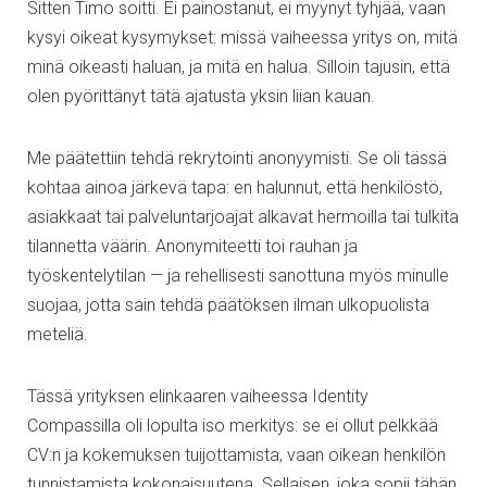
Sitten Timo soitti. Ei painostanut, ei myynyt tyhjää, vaan
kysyi oikeat kysymykset: missä vaiheessa yritys on, mitä
minä oikeasti haluan, ja mitä en halua. Silloin tajusin, että
olen pyörittänyt tätä ajatusta yksin liian kauan.
Me päätettiin tehdä rekrytointi anonyymisti. Se oli tässä
kohtaa ainoa järkevä tapa: en halunnut, että henkilöstö,
asiakkaat tai palveluntarjoajat alkavat hermoilla tai tulkita
tilannetta väärin. Anonymiteetti toi rauhan ja
työskentelytilan — ja rehellisesti sanottuna myös minulle
suojaa, jotta sain tehdä päätöksen ilman ulkopuolista
meteliä.
Tässä yrityksen elinkaaren vaiheessa Identity
Compassilla oli lopulta iso merkitys: se ei ollut pelkkää
CV:n ja kokemuksen tuijottamista, vaan oikean henkilön
tunnistamista kokonaisuutena. Sellaisen, joka sopii tähän