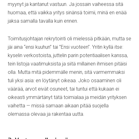
myynyt ja kantanut vastuun. Ja jossain vaiheessa sitä
huomaa, että vaikka yritys sinänsä toimii, minä en enää
jaksa samalla tavalla kuin ennen.
Toimitusjohtajan rekrytointi oli mielessä pitkään, mutta se
jäi aina “ensi kuuhun” tai ”Ensi vuoteen”. Yritin kyllä itse:
kyselin verkostoista, juttelin parin potentiaalisen kanssa,
tein listoja vaatimuksista ja siitä millainen ihmisen pitäisi
olla. Mutta mitä pidemmälle menin, sitä varmemmaksi
tuli yksi asia: en löytänyt oikeaa. Joko osaaminen oli
väärää, arvot eivät osuneet, tai tuntui että kukaan ei
oikeasti ymmärtänyt tätä toimialaa ja meidän yrityksen
vaihetta — missä samaan aikaan pitää suojella
olemassa olevaa ja rakentaa uutta.