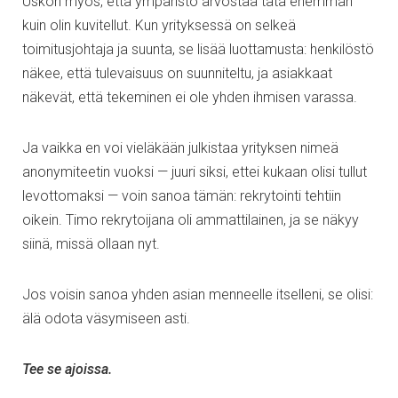
Uskon myös, että ympäristö arvostaa tätä enemmän
kuin olin kuvitellut. Kun yrityksessä on selkeä
toimitusjohtaja ja suunta, se lisää luottamusta: henkilöstö
näkee, että tulevaisuus on suunniteltu, ja asiakkaat
näkevät, että tekeminen ei ole yhden ihmisen varassa.
Ja vaikka en voi vieläkään julkistaa yrityksen nimeä
anonymiteetin vuoksi — juuri siksi, ettei kukaan olisi tullut
levottomaksi — voin sanoa tämän: rekrytointi tehtiin
oikein. Timo rekrytoijana oli ammattilainen, ja se näkyy
siinä, missä ollaan nyt.
Jos voisin sanoa yhden asian menneelle itselleni, se olisi:
älä odota väsymiseen asti.
Tee se ajoissa.