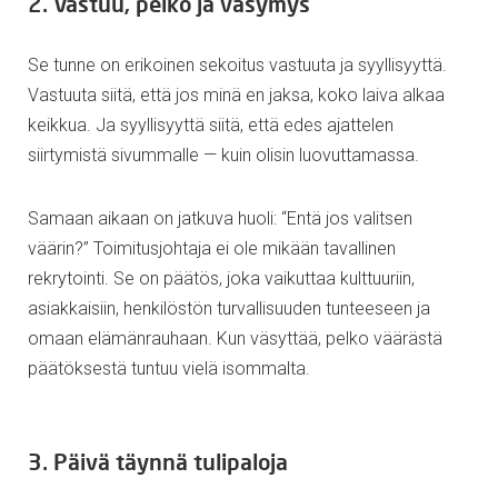
2. Vastuu, pelko ja väsymys
Se tunne on erikoinen sekoitus vastuuta ja syyllisyyttä.
Vastuuta siitä, että jos minä en jaksa, koko laiva alkaa
keikkua. Ja syyllisyyttä siitä, että edes ajattelen
siirtymistä sivummalle — kuin olisin luovuttamassa.
Samaan aikaan on jatkuva huoli: “Entä jos valitsen
väärin?” Toimitusjohtaja ei ole mikään tavallinen
rekrytointi. Se on päätös, joka vaikuttaa kulttuuriin,
asiakkaisiin, henkilöstön turvallisuuden tunteeseen ja
omaan elämänrauhaan. Kun väsyttää, pelko väärästä
päätöksestä tuntuu vielä isommalta.
3. Päivä täynnä tulipaloja