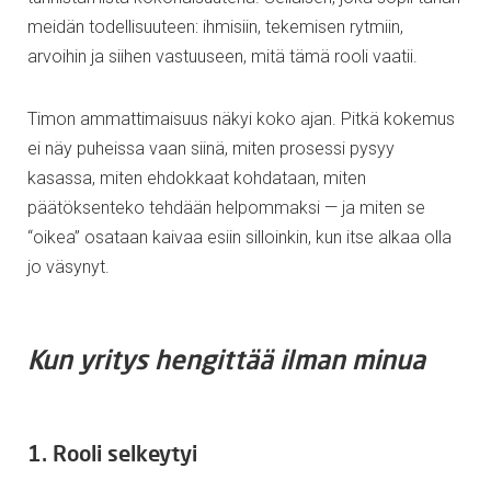
meidän todellisuuteen: ihmisiin, tekemisen rytmiin,
arvoihin ja siihen vastuuseen, mitä tämä rooli vaatii.
Timon ammattimaisuus näkyi koko ajan. Pitkä kokemus
ei näy puheissa vaan siinä, miten prosessi pysyy
kasassa, miten ehdokkaat kohdataan, miten
päätöksenteko tehdään helpommaksi — ja miten se
“oikea” osataan kaivaa esiin silloinkin, kun itse alkaa olla
jo väsynyt.
Kun yritys hengittää ilman minua
1. Rooli selkeytyi