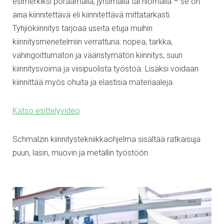
esimerkiksi poraamalla, jyrsimällä tai hiomalla – se on
aina kiinnitettävä eli kiinnitettävä mittatarkasti.
Tyhjiökiinnitys tarjoaa useita etuja muihin
kiinnitysmenetelmiin verrattuna: nopea, tarkka,
vahingoittumaton ja vääristymätön kiinnitys, suuri
kiinnitysvoima ja viisipuolista työstöä. Lisäksi voidaan
kiinnittää myös ohuita ja elastisia materiaaleja.
Katso esittelyvideo
Schmalzin kiinnitystekniikkaohjelma sisältää ratkaisuja
puun, lasin, muovin ja metallin työstöön.