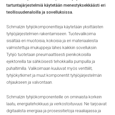
tartuntajärjestelmiä käytetään menestyksekkäästi eri
teollisuudenaloilla ja sovelluksissa.
Schmalzin tyhjiökomponentteja käytetään yksittäisten
tyhjiöjärjestelmien rakentamiseen. Tuotevalikoima
sisältää eri muotoisia, kokoisia ja eri materiaaleista
valmistettuja imukuppeja lähes kaikkiin sovelluksiin.
Tyhjiö tuotetaan pneumaattisesti pienikokoisilla
ejektoreilla tai sähköisesti tehokkailla pumpuilla ja
puhaltimilla. Valikoimaan kuuluvat myös venttiilit,
tyhjiökytkimet ja muut komponentit tyhjiöjärjestelmän
ohjaukseen ja valvontaan.
Schmalzin tyhjiökomponenteille on ominaista korkein
laatu, energiatehokkuus ja verkostoituvuus: Ne tarjoavat
digitaalista energiaa ja prosessitietoja reaaliajassa ja