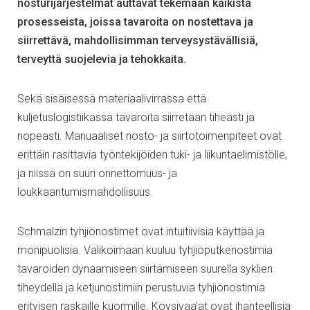
nosturijärjestelmät auttavat tekemään kaikista
prosesseista, joissa tavaroita on nostettava ja
siirrettävä, mahdollisimman terveysystävällisiä,
terveyttä suojelevia ja tehokkaita.
Sekä sisäisessä materiaalivirrassa että
kuljetuslogistiikassa tavaroita siirretään tiheästi ja
nopeasti. Manuaaliset nosto- ja siirtotoimenpiteet ovat
erittäin rasittavia työntekijöiden tuki- ja liikuntaelimistölle,
ja niissä on suuri onnettomuus- ja
loukkaantumismahdollisuus.
Schmalzin tyhjiönostimet ovat intuitiivisia käyttää ja
monipuolisia. Valikoimaan kuuluu tyhjiöputkenostimia
tavaroiden dynaamiseen siirtämiseen suurella syklien
tiheydellä ja ketjunostimiin perustuvia tyhjiönostimia
erityisen raskaille kuormille. Köysivaa’at ovat ihanteellisia