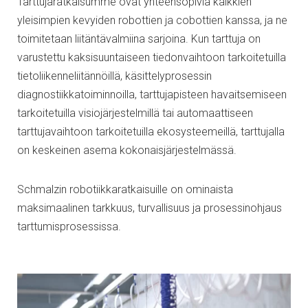
Tarttujaratkaisumme ovat yhteensopivia kaikkien
yleisimpien kevyiden robottien ja cobottien kanssa, ja ne
toimitetaan liitäntävalmiina sarjoina. Kun tarttuja on
varustettu kaksisuuntaiseen tiedonvaihtoon tarkoitetuilla
tietoliikenneliitännöillä, käsittelyprosessin
diagnostiikkatoiminnoilla, tarttujapisteen havaitsemiseen
tarkoitetuilla visiojärjestelmillä tai automaattiseen
tarttujavaihtoon tarkoitetuilla ekosysteemeillä, tarttujalla
on keskeinen asema kokonaisjärjestelmässä.
Schmalzin robotiikkaratkaisuille on ominaista
maksimaalinen tarkkuus, turvallisuus ja prosessinohjaus
tarttumisprosessissa.