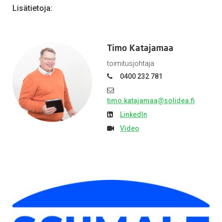
Lisätietoja:
Timo Katajamaa
toimitusjohtaja
0400 232 781
timo.katajamaa@solidea.fi
LinkedIn
Video