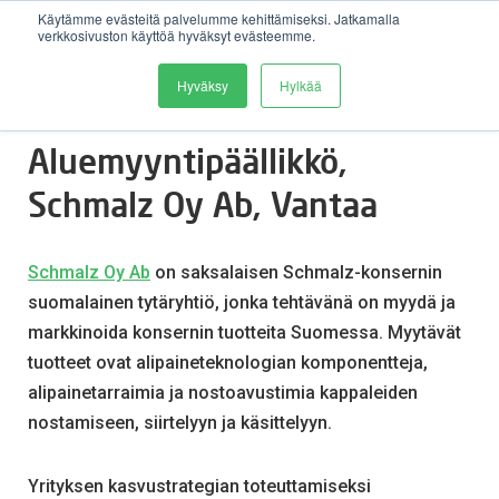
Käytämme evästeitä palvelumme kehittämiseksi. Jatkamalla
verkkosivuston käyttöä hyväksyt evästeemme.
Avaa 
Hyväksy
Hylkää
:
Aluemyyntipäällikkö,
Schmalz Oy Ab, Vantaa
Schmalz Oy Ab
on saksalaisen Schmalz-konsernin
suomalainen tytäryhtiö, jonka tehtävänä on myydä ja
markkinoida konsernin tuotteita Suomessa. Myytävät
tuotteet ovat alipaineteknologian komponentteja,
alipainetarraimia ja nostoavustimia kappaleiden
nostamiseen, siirtelyyn ja käsittelyyn.
Yrityksen kasvustrategian toteuttamiseksi