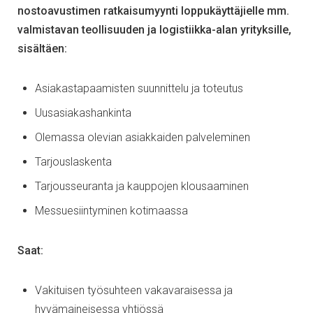
nostoavustimen ratkaisumyynti loppukäyttäjielle mm.
valmistavan teollisuuden ja logistiikka-alan yrityksille,
sisältäen:
Asiakastapaamisten suunnittelu ja toteutus
Uusasiakashankinta
Olemassa olevian asiakkaiden palveleminen
Tarjouslaskenta
Tarjousseuranta ja kauppojen klousaaminen
Messuesiintyminen kotimaassa
Saat:
Vakituisen työsuhteen vakavaraisessa ja
hyvämaineisessa yhtiössä