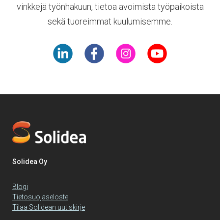
vinkkejä työnhakuun, tietoa avoimista työpaikoista
sekä tuoreimmat kuulumisemme.
Solidea Oy
Blogi
Tietosuojaseloste
Tilaa Solidean uutiskirje