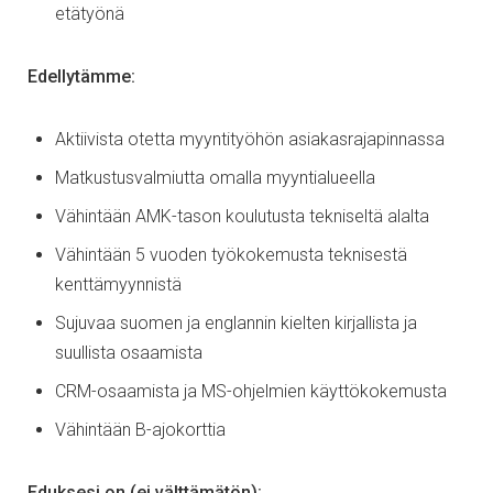
etätyönä
Edellytämme:
Aktiivista otetta myyntityöhön asiakasrajapinnassa
Matkustusvalmiutta omalla myyntialueella
Vähintään AMK-tason koulutusta tekniseltä alalta
Vähintään 5 vuoden työkokemusta teknisestä
kenttämyynnistä
Sujuvaa suomen ja englannin kielten kirjallista ja
suullista osaamista
CRM-osaamista ja MS-ohjelmien käyttökokemusta
Vähintään B-ajokorttia
Eduksesi on (ei välttämätön):