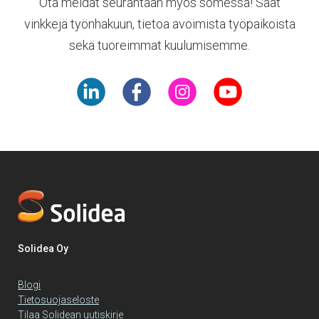
Ota meidät seurantaan myös somessa! Saat
vinkkejä työnhakuun, tietoa avoimista työpaikoista
sekä tuoreimmat kuulumisemme.
Solidea Oy
Blogi
Tietosuojaseloste
Tilaa Solidean uutiskirje