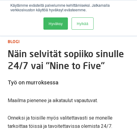
Käytämme evästeitä palvelumme kehittämiseksi. Jatkamalla
verkkosivuston käyttöä hyväksyt evästeemme.
Avaa 
Hyväksy
Hylkää
:
BLOGI
Näin selvität sopiiko sinulle
24/7 vai ”Nine to Five”
Työ on murroksessa
Maailma pienenee ja aikataulut vapautuvat.
Onneksi ja toisille myös valitettavasti se monelle
tarkoittaa töissä ja tavoitettavissa olemista 24/7.