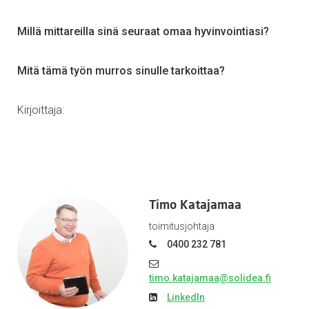
Millä mittareilla sinä seuraat omaa hyvinvointiasi?
Mitä tämä työn murros sinulle tarkoittaa?
Kirjoittaja:
Timo Katajamaa
toimitusjohtaja
0400 232 781
timo.katajamaa@solidea.fi
LinkedIn