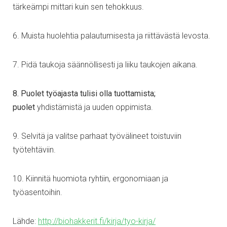
tärkeämpi mittari kuin sen tehokkuus.
6. Muista huolehtia palautumisesta ja riittävästä levosta.
7. Pidä taukoja säännöllisesti ja liiku taukojen aikana.
8. Puolet työajasta tulisi olla tuottamista;
puolet
yhdistämistä ja uuden oppimista.
9. Selvitä ja valitse parhaat työvälineet toistuviin
työtehtäviin.
10. Kiinnitä huomiota ryhtiin, ergonomiaan ja
työasentoihin.
Lähde:
http://biohakkerit.fi/kirja/tyo-kirja/