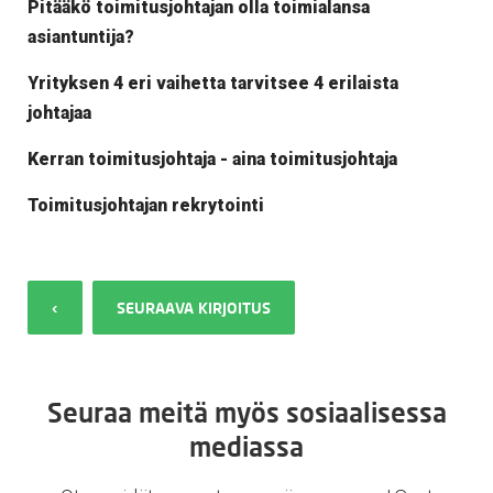
Pitääkö toimitusjohtajan olla toimialansa
asiantuntija?
Yrityksen 4 eri vaihetta tarvitsee 4 erilaista
johtajaa
Kerran toimitusjohtaja - aina toimitusjohtaja
Toimitusjohtajan rekrytointi
‹
SEURAAVA KIRJOITUS
Seuraa meitä myös sosiaalisessa
mediassa