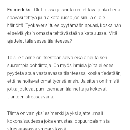
Esimerkiksi:
Olet töissä ja sinulla on tehtävä jonka tiedät
saavasi tehtyä juuri aikataulussa jos sinulla ei ole
häiriöitä. Työkaverisi tulee pyytämään apuasi, koska hän
ei selviä yksin omasta tehtävästään aikataulussa. Mitä
ajattelet tällaisessa tilanteessa?
Toisille tilanne on itsestään selvä eikä aiheuta sen
suurempia pohdintoja. On myös ihmisiä joilta ei edes
pyydetä apua vastaavassa tilanteessa, koska tiedetään,
että he hoitavat omat työnsä ensin. Ja sitten on ihmisiä
jotka joutuvat punnitsemaan tilannetta ja kokevat
tilanteen stressaavana.
Tämä on vain yksi esimerkki ja yksi ajattelumalli
kokonaisuudessa joka ennustaa loppuunpalamista
stressaavassa ympäristössä.