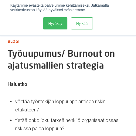
Käytämme evästeitä palvelumme kehittämiseksi. Jatkamalla
verkkosivuston käyttöä hyväksyt evästeemme.
Avaa 
Hyväksy
Hylkää
:
BLOGI
Työuupumus/ Burnout on
ajatusmallien strategia
Haluatko
välttää työntekijän loppuunpalamisen riskin
etukäteen?
tietää onko joku tärkeä henkilö organisaatiossasi
riskissä palaa loppuun?