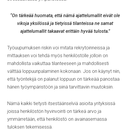
“On tärkeää huomata, että nämä ajattelumallit eivät ole
vikoja yksilössä ja tietyissä tilanteissa ne samat
ajattelumallit takaavat erittäin hyvää tulosta.”
Työuupumuksen riskin voi mitata rekrytoinneissa ja
mittauksen voi tehdä myös henkilöstölle jolloin on
mahdollista vaikuttaa tilanteeseen ja mahdollisesti
välttää loppuunpalaminen kokonaan. Jos on käynyt niin,
että työntekijä on palanut loppuun on tärkeää panostaa
hänen työympäristöön ja siinä tarvittaviin muutoksiin.
Nämä kaikki tietysti itsestäänselviä asioita yrityksissä
joissa henkilöstön hyvinvointi on tärkeä arvo ja
ymmärretään, että henkilöstö on avainasemassa
tuloksen tekemisessä.