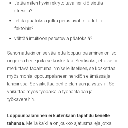
tietää miten hyvin rekrytoitava henkilö sietää
stressiä?
tehdä päätöksiä jotka perustuvat mitattuihin
faktoihin?
välttää intuitioon perustuvia päätöksiä?
Sanomattakin on selvää, että loppuunpalaminen on iso
ongelma heille joita se koskettaa. Sen lisäksi, että se on
merkittävä tapahtuma ihmiselle itselleen, se koskettaa
myös monia loppuunpalaneen henkilön elämässä ja
lähipiirissä. Se vaikuttaa perhe-elämään ja ystäviin. Se
vaikuttaa myös työpaikalla työnantajaan ja
työkavereihin.
Loppuunpalaminen ei kuitenkaan tapahdu kenelle
tahansa.
Meillä kaikilla on joukko ajatusmalleja jotka