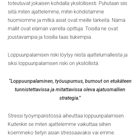
toteutuvat jokaisen kohdalla yksilöllisesti. Puhutaan siis
siitä miten ajattelemme, mihin kohdistamme
huomiomme ja mitkä asiat ovat meille tärkeitä. Nämä
mallit ovat elämän varrella opittuja. Toisilla ne ovat
joustavampia ja toisilla taas tiukempia.
Loppuunpalamisen riski löytyy niistä ajattelumalleista ja
siksi loppuunpalamisen riski on yksilöllistä.
“Loppuunpalaminen, työuupumus, burnout on etukäteen
tunnistettavissa ja mitattavissa oleva ajatusmallien
strategia.”
Stressi työympäristössä aiheuttaa loppuunpalamisen.
Kuitenkin se miten ajattelemme vaikuttaa siihen
koemmeko tietyn asian stressaavaksi vai emme.