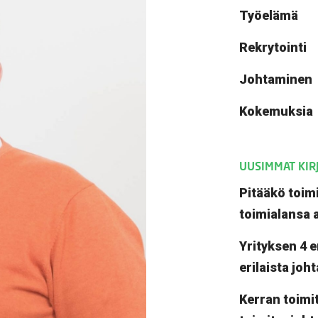
Työelämä
Rekrytointi
Johtaminen
Kokemuksia
UUSIMMAT KIR
Pitääkö toimi
toimialansa 
Yrityksen 4 e
erilaista joh
Kerran toimit