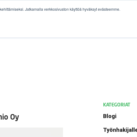
ehittämiseksi. Jatkamalla verkkosivuston käyttöä hyväksyt evästeemme.
YRITYKSILLE
IDENTITY COMPASS®
TYÖPAIKAT
KATEGORIAT
mio Oy
Blogi
Työnhakijall