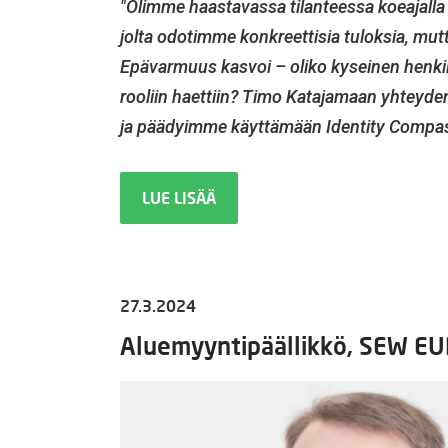
"Olimme haastavassa tilanteessa koeajalla
jolta odotimme konkreettisia tuloksia, mutta 
Epävarmuus kasvoi – oliko kyseinen henkilö
rooliin haettiin? Timo Katajamaan yhteydeno
ja päädyimme käyttämään Identity Compass 
LUE LISÄÄ
27.3.2024
Aluemyyntipäällikkö, SEW E