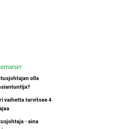
JOITUKSET
tusjohtajan olla
asiantuntija?
ri vaihetta tarvitsee 4
tajaa
usjohtaja - aina